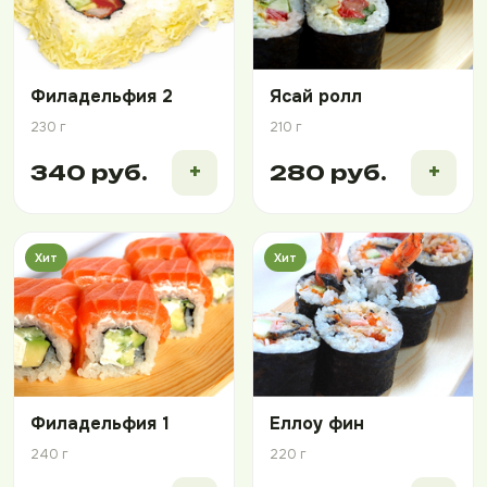
Филадельфия 2
Ясай ролл
230 г
210 г
+
+
340 руб.
280 руб.
Хит
Хит
Филадельфия 1
Еллоу фин
240 г
220 г